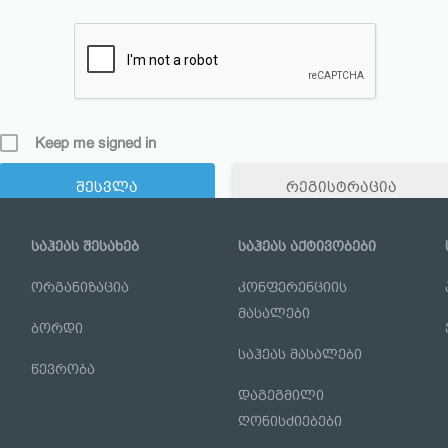
Keep me signed in
რეგისტრაცია
Forgot your password?
საჰეას შესახებ
საჰეას აქტივობები
ორგანიზაცია
კონფერენციის
მასალები
ბორდი
საჰეას მასალები
წევრობა
დაგეგმილი
ღონისძიებები