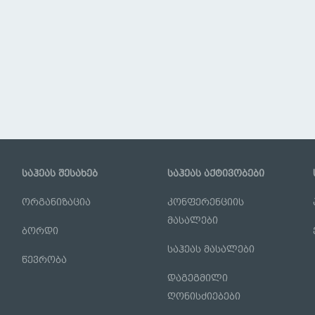
საჰეას შესახებ
საჰეას აქტივობები
ორგანიზაცია
კონფერენციის
მასალები
ბორდი
საჰეას მასალები
წევრობა
დაგეგმილი
ღონისძიებები