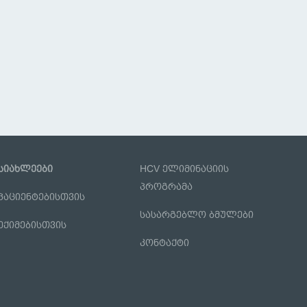
სიახლეები
HCV ელიმინაციის
პროგრამა
პაციენტებისთვის
სასარგებლო ბმულები
ექიმებისთვის
კონტაქტი